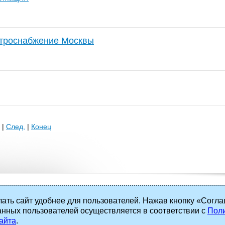
ктроснабжение Москвы
|
След.
|
Конец
ать сайт удобнее для пользователей. Нажав кнопку «Согла
анных пользователей осуществляется в соответствии с
Поли
 права защищены.
айта
.