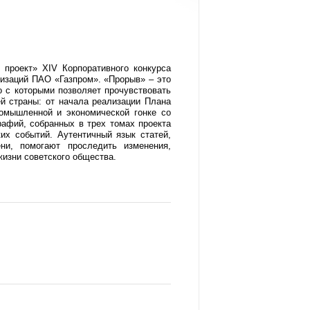
проект» XIV Корпоративного конкурса
изаций ПАО «Газпром». «Прорыв» – это
во с которыми позволяет прочувствовать
ей страны: от начала реализации Плана
омышленной и экономической гонке со
рафий, собранных в трех томах проекта
их событий. Аутентичный язык статей,
ни, помогают проследить изменения,
жизни советского общества.