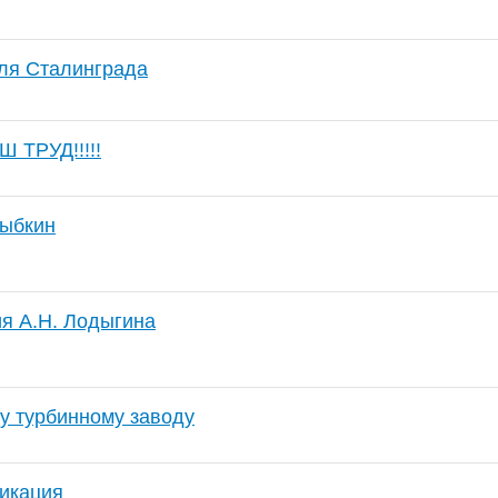
ля Сталинграда
 ТРУД!!!!!
Рыбкин
я А.Н. Лодыгина
му турбинному заводу
икация