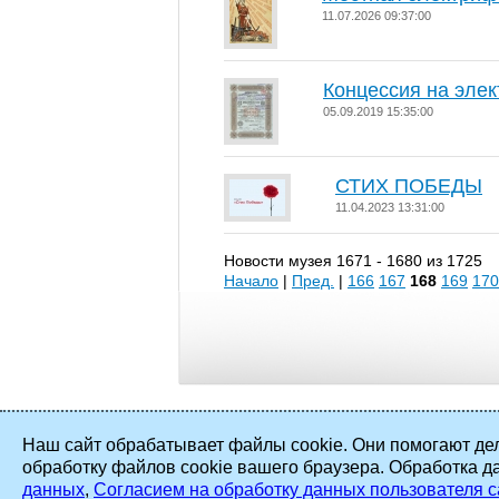
11.07.2026 09:37:00
Концессия на эле
05.09.2019 15:35:00
СТИХ ПОБЕДЫ
11.04.2023 13:31:00
Новости музея 1671 - 1680 из 1725
Начало
|
Пред.
|
166
167
168
169
170
Наш сайт обрабатывает файлы cookie. Они помогают дел
обработку файлов cookie вашего браузера. Обработка д
2002 - 2026 ©
ПАО «Мосэнерго»
. Все
данных
,
Согласием на обработку данных пользователя с