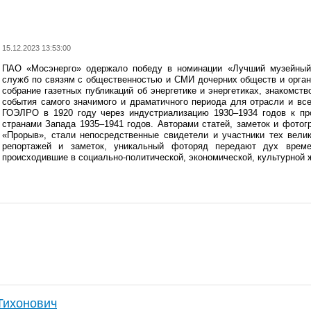
15.12.2023 13:53:00
ПАО «Мосэнерго» одержало победу в номинации «Лучший музейный 
служб по связям с общественностью и СМИ дочерних обществ и орган
собрание газетных публикаций об энергетике и энергетиках, знакомст
события самого значимого и драматичного периода для отрасли и вс
ГОЭЛРО в 1920 году через индустриализацию 1930–1934 годов к пр
странами Запада 1935–1941 годов. Авторами статей, заметок и фотог
«Прорыв», стали непосредственные свидетели и участники тех велик
репортажей и заметок, уникальный фоторяд передают дух време
происходившие в социально-политической, экономической, культурной 
Тихонович