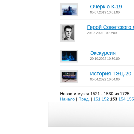
Очерк о К-19
05.07.2019 13:01:00
Герой Советского
20.02.2026 10:37:00
Экскурсия
20.10.2022 10:30:00
История ТЭЦ-20
05.04.2022 10:04:00
Новости музея 1521 - 1530 из 1725
Начало
|
Пред.
|
151
152
153
154
155