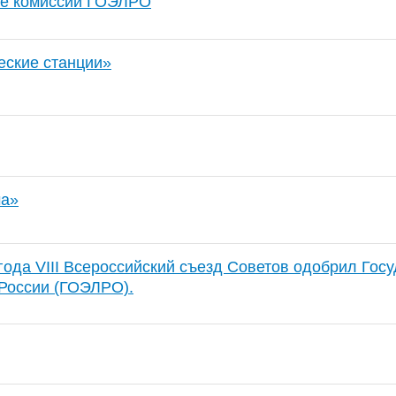
ие комиссии ГОЭЛРО
еские станции»
ча»
года VIII Всероссийский съезд Советов одобрил Гос
России (ГОЭЛРО).