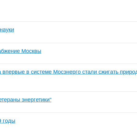
 науки
абжение Москвы
 впервые в системе Мосэнерго стали сжигать природ
етераны энергетики"
9 годы