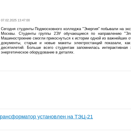
07.02.2025 13:47:00
Сегодня студенты Подмосковного колледжа "Энергия" побывали на экс
Москвы. Студенты группы 2ЭУ обучающиеся по направлению "Эле
Машиностроение смогли прикоснуться к истории одной из важнейших 
документы, старые и новые макеты электростанций показали, как
десятилетий. Больше всего студентам запомнилась интерактивная 
энергетическое оборудование в деталях.
рансформатор установлен на ТЭЦ-21