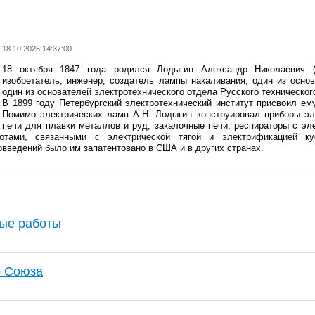
18.10.2025 14:37:00
18 октября 1847 года родился Лодыгин Александр Николаевич (1
изобретатель, инженер, создатель лампы накаливания, один из осно
один из основателей электротехнического отдела Русского техническо
В 1899 году Петербургский электротехнический институт присвоил ему
Помимо электрических ламп А.Н. Лодыгин конструировал приборы эле
печи для плавки металлов и руд, закалочные печи, респираторы с э
тами, связанными с электрической тягой и электрификацией к
овведений было им запатентовано в США и в других странах.
ые работы
о Союза