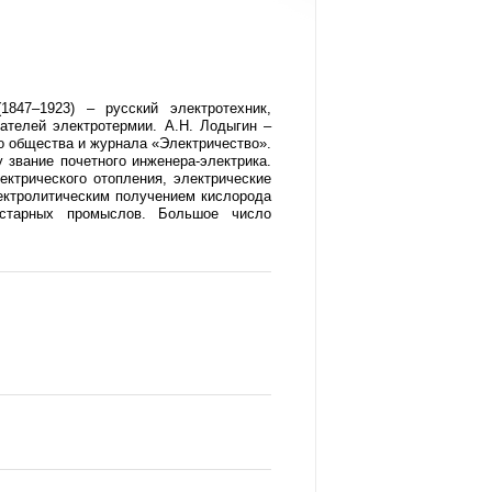
847–1923) – русский электротехник,
вателей электротермии. А.Н. Лодыгин –
го общества и журнала «Электричество».
 звание почетного инженера-электрика.
ктрического отопления, электрические
лектролитическим получением кислорода
устарных промыслов. Большое число