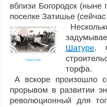
вблизи Богородск (ныне 
поселке Затишье (сейчас 
Несколь
задумывае
Шатуре
. 
строител
Гидроторф
торфа.
А вскоре произошло с
прорывом в развитии эн
революционный для тог