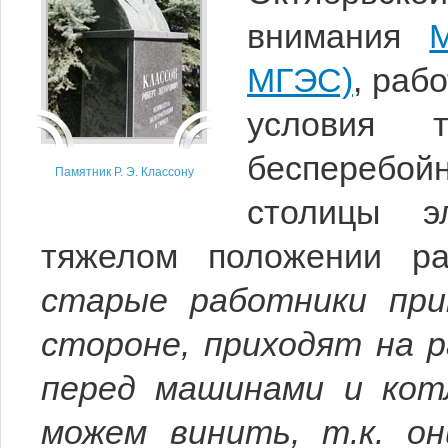
внимания
М
МГЭС)
, раб
условия т
бесперебо
Памятник Р. Э. Классону
столицы э
тяжелом положении ра
старые работники при
стороне, приходят на 
перед машинами и кот
можем винить, т.к. о