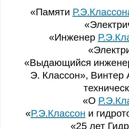
«Памяти
Р.Э.Классон
«Электрич
«Инженер
Р.Э.Кл
«Электри
«Выдающийся инженер-
Э. Классон», Винтер 
технически
«О
Р.Э.Кл
«
Р.Э.Классон
и гидрот
«25 лет Гид