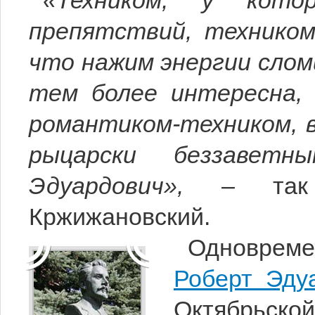
«Техником, у кот
препятствий, техником
что нажим энергии слом
тем более интересна, 
романтиком-техником, в
рыцарски беззавет
Эдуардович»,
– так о
Кржижановский.
Одновреме
Роберт Эду
Октябрьск