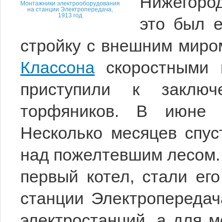
Нижегоро
Монтажники электрооборудования
на станции Электропередача,
1913 год
это был 
стройку с внешним миро
Классона
скоростными 
приступили к заключ
торфяников. В июне с
Несколько месяцев спус
над пожелтевшим лесом.
первый котел, стали ег
станции Электропередач
электростанций, а для 