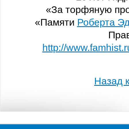
«За торфяную про
«Памяти
Роберта Э
Пра
http://www.famhist.
Назад к