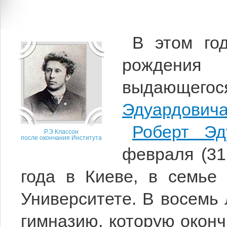
В этом го
рождения 
выдающег
Эдуардовича
Роберт Эд
Р.Э.Классон
после окончания Института
февраля (31
года в Киеве, в семье 
Университете. В восемь 
гимназию, которую оконч