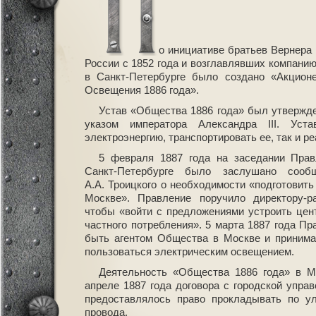
о инициативе братьев Вернера
России с 1852 года и возглавлявших компанию
в Санкт-Петербурге было создано «Акцион
Освещения 1886 года».
Устав «Общества 1886 года» был утвержд
указом императора Александра III. Уст
электроэнергию, транспортировать ее, так и р
5 февраля 1887 года на заседании Пра
Санкт-Петербурге было заслушано сообщ
А.А. Троицкого о необходимости «подготовит
Москве». Правление поручило директору-р
чтобы «войти с предложениями устроить цен
частного потребления». 5 марта 1887 года П
быть агентом Общества в Москве и принима
пользоваться электрическим освещением.
Деятельность «Общества 1886 года» в М
апреле 1887 года договора с городской упра
предоставлялось право прокладывать по у
провода.