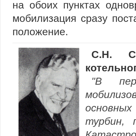
на обоих пунктах однов
мобилизация сразу пост
поло­жение.
С.Н. С
котельног
"В пер
мобилизов
основны
турбин, 
Ката­стр