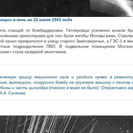
ции в ночь на 22 июля 1941 года
та станций от бомбардировок. Гитлеровцы усиленно искали Кр
новными ориентирами для них были изгибы Москвы-реки, Стрелка
й канал превратился в улицу старого Замосворечья, а ГЭС-1 в ж
итные подразделения ПВО. В подвальном помещении Мосэне
ская» стала казармой зенитчиков.
клянную крышу машинного зала и угодила прямо в ремонти
нные, вытащили, погрузили бомбу на грузовую машину с песком 
рбины и часть цилиндра (такого в мире не было). Оперативно а
.А. Сычкова.