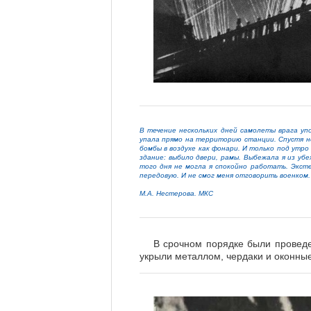
В течение нескольких дней самолеты врага уп
упала прямо на территорию станции. Спустя н
бомбы в воздухе как фонари. И только под утро
здание: выбило двери, рамы.
Выбежала я из убе
того дня не могла я спокойно работать. Экст
передовую. И не смог меня отговорить военком
М.А. Нестерова. МКС
В срочном порядке были проведе
укрыли металлом, чердаки и оконны