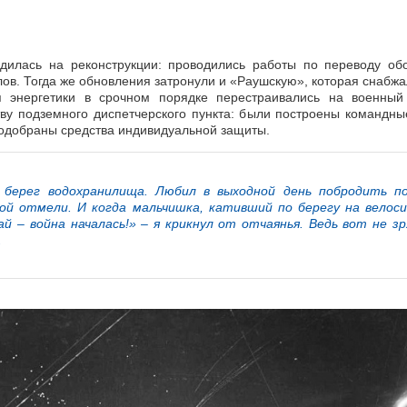
дилась на реконструкции: проводились работы по переводу об
ов. Тогда же обновления затронули и «Раушскую», которая снабж
 энергетики в срочном порядке перестраивались на военный
ву подземного диспетчерского пункта: были построены командн
подобраны средства индивидуальной защиты.
 берег водохранилища. Любил в выходной день побродить п
ой отмели. И когда мальчишка, кативший по берегу на велоси
вай – война началась!» – я крикнул от отчаянья. Ведь вот не з
.