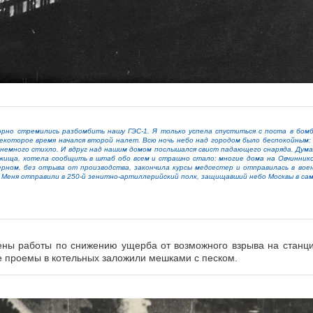
орно стремились разбомбить нашу ГЭС-1. Я только успела спуститься с поста в бомб
екоторое время начался второй налет. Всю ночь небо над городом было беспокойным:
 немного стихло. И вдруг над нашим домом послышался свист падающего снаряда. Дума
жища, хотела сообщить в штаб обо всем и страшно стало: многие дома на Овчинников
ерном, без отрыва от производства, закончила курсы медсестер и отправилась в во
. Меня отправили в 250-й зенитно-артиллерийский полк, защищавший небо Москвы в са
ны работы по снижению ущерба от возможного взрыва на станции
е проемы в котельных заложили мешками с песком.