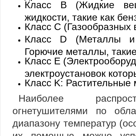
Класс B (Жидкие вещ
жидкости, такие как бен
Класс C (Газообразных 
Класс D (Металлы и 
Горючие металлы, такие
Класс E (Электрообору
электроустановок кото
Класс K: Растительные 
Наиболее распрост
огнетушителями по обл
диапазону температур (ос
их помощью можно усп