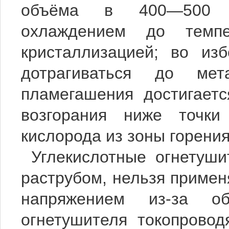
объёма в 400—500 р
охлаждением до темп
кристаллизацией; во из
дотрагиваться до мет
пламегашения достигает
возгорания ниже точки
кислорода из зоны горени
Углекислотные огнетуш
раструбом, нельзя примен
напряжением из-за о
огнетушителя токопровод