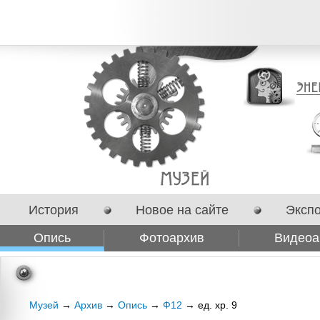
История
Новое на сайте
Эксп
Опись
Фотоархив
Видеоа
Сотрудничество
Музей
→
Архив
→
Опись
→
Ф12
→ ед. хр. 9