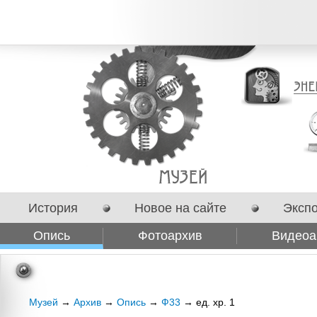
История
Новое на сайте
Эксп
Опись
Фотоархив
Видеоа
Сотрудничество
Музей
→
Архив
→
Опись
→
Ф33
→ ед. хр. 1