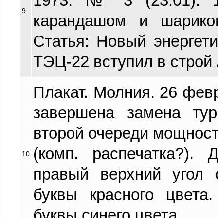
1973. № 3 (23.01). 1
9
карандашом и шариков
Статья: Новый энергет
ТЭЦ-22 вступил в строй / 
Плакат. Молния. 26 февр
завершена замена ту
второй очереди мощность
(комп. распечатка?). 
10
правый верхний угол 
буквы красного цвета
буквы синего цвета.