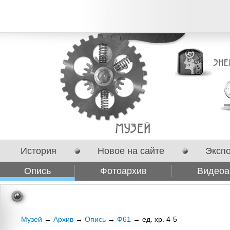
История
Новое на сайте
Эксп
Опись
Фотоархив
Видеоа
Сотрудничество
Музей
→
Архив
→
Опись
→
Ф61
→ ед. хр. 4-5