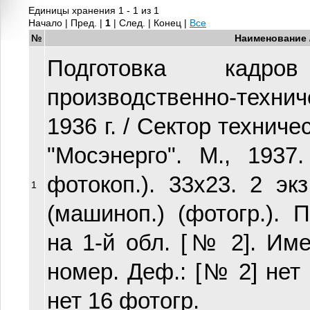
Единицы хранения 1 - 1 из 1
Начало | Пред. |
1
| След. | Конец
|
Все
№
Наименование 
Подготовка кадр
производственно-техни
1936 г. / Сектор техниче
"Мосэнерго". М., 1937
фотокоп.). 33х23. 2 эк
1
(машиноп.) (фотогр.). 
на 1-й обл. [№ 2]. Им
номер. Деф.: [№ 2] нет ф
нет 16 фотогр.