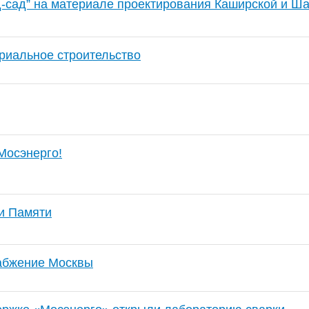
д-сад” на материале проектирования Каширской и Ша
риальное строительство
Мосэнерго!
и Памяти
абжение Москвы