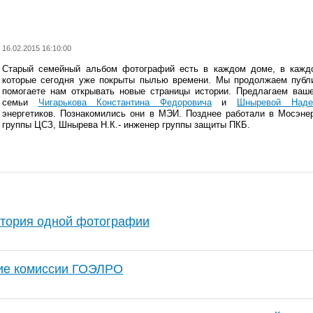
16.02.2015 16:10:00
Старый семейный альбом фотографий есть в каждом доме, в каждо
которые сегодня уже покрыты пылью времени. Мы продолжаем публи
помогаете нам открывать новые страницы истории. Предлагаем ва
семьи
Чигарькова Константина Федоровича
и
Шныревой Над
энергетиков. Познакомились они в МЭИ. Позднее работали в Мосэнер
группы ЦСЗ, Шнырева Н.К.- инженер группы защиты ПКБ.
стория одной фотографии
ие комиссии ГОЭЛРО