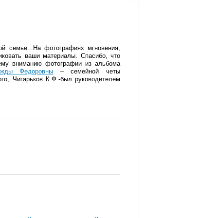
й семье...На фотографиях мгновения,
ковать ваши материалы. Спасибо, что
шему вниманию фотографии из альбома
ежды Федоровны
– семейной четы
го, Чигарьков К.Ф.-был руководителем