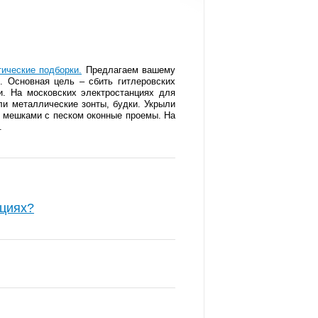
тические подборки.
Предлагаем вашему
. Основная цель – сбить гитлеровских
и. На московских электростанциях для
ли металлические зонты, будки. Укрыли
и мешками с песком оконные проемы. На
.
нциях?