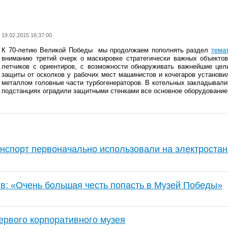
19.02.2015 16:37:00
К 70-летию Великой Победы мы продолжаем пополнять раздел
тема
вниманию третий очерк о маскировке стратегически важных объектов
летчиков с ориентиров, с возможности обнаруживать важнейшие цел
защиты от осколков у рабочих мест машинистов и кочегаров установи
металлом головные части турбогенераторов. В котельных закладывал
подстанциях оградили защитными стенками все основное оборудование
анспорт первоначально использовали на электроста
в: «Очень большая честь попасть в Музей Победы»
ервого корпоративного музея