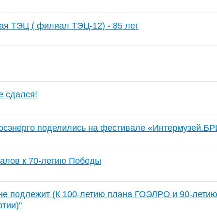
ая ТЭЦ ( филиал ТЭЦ-12) - 85 лет
е сдался!
осэнерго поделились на фестивале «Интермузей.Б
алов к 70-летию Победы
не подлежит (К 100-летию плана ГОЭЛРО и 90-летию
тии)"