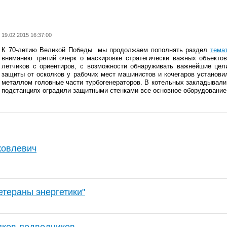
19.02.2015 16:37:00
К 70-летию Великой Победы мы продолжаем пополнять раздел
тема
вниманию третий очерк о маскировке стратегически важных объектов
летчиков с ориентиров, с возможности обнаруживать важнейшие цел
защиты от осколков у рабочих мест машинистов и кочегаров установи
металлом головные части турбогенераторов. В котельных закладывал
подстанциях оградили защитными стенками все основное оборудование
ковлевич
етераны энергетики"