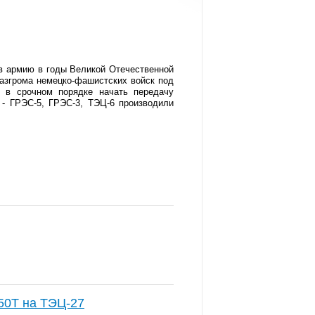
 в армию в годы Великой Отечественной
разгрома немецко-фашистских войск под
 в срочном порядке начать передачу
- ГРЭС-5, ГРЭС-3, ТЭЦ-6 производили
50Т на ТЭЦ-27