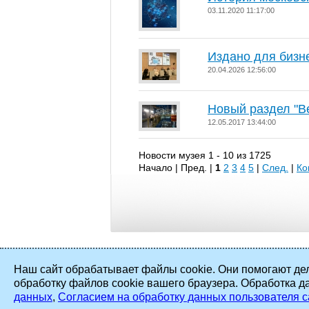
03.11.2020 11:17:00
Издано для бизн
20.04.2026 12:56:00
Новый раздел "В
12.05.2017 13:44:00
Новости музея 1 - 10 из 1725
Начало | Пред. |
1
2
3
4
5
|
След.
|
Ко
Наш сайт обрабатывает файлы cookie. Они помогают дел
обработку файлов cookie вашего браузера. Обработка д
2002 - 2026 ©
ПАО «Мосэнерго»
. Все
данных
,
Согласием на обработку данных пользователя с