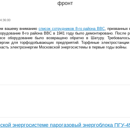
фронт
4:36:00
ем вашему вниманию
список сотрудников 8-го района ВВС
, призванных
орудование 8-го района ВВС в 1941 году было демонтировано. После 
все оборудование было возвращено обратно в Шатуру. Требовалось
нергии для торфодобывающих предприятий. Торфяные электростанции 
асть электроэнергии Московской энергосистемы в первые годы войны.
ской энергосистеме парогазовый энергоблока ПГУ-4