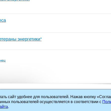
еса
етераны энергетики"
нец
ать сайт удобнее для пользователей. Нажав кнопку «Согла
анных пользователей осуществляется в соответствии с
Поли
 права защищены.
айта
.