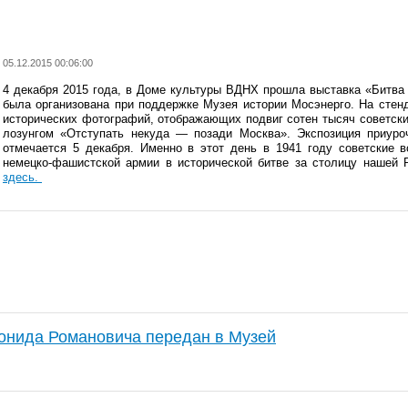
05.12.2015 00:06:00
4 декабря 2015 года, в Доме культуры ВДНХ прошла выставка «Битва
была организована при поддержке Музея истории Мосэнерго. На стен
исторических фотографий, отображающих подвиг сотен тысяч советски
лозунгом «Отступать некуда — позади Москва». Экспозиция приуро
отмечается 5 декабря. Именно в этот день в 1941 году советские в
немецко-фашистской армии в исторической битве за столицу нашей
здесь.
онида Романовича передан в Музей