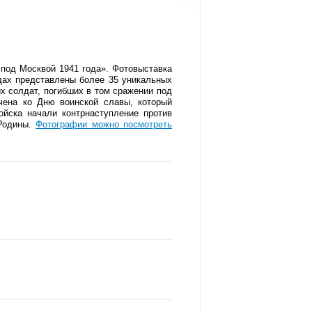
 под Москвой 1941 года». Фотовыставка
дах представлены более 35 уникальных
х солдат, погибших в том сражении под
чена ко Дню воинской славы, который
ойска начали контрнаступление против
 Родины.
Фотографии можно посмотреть