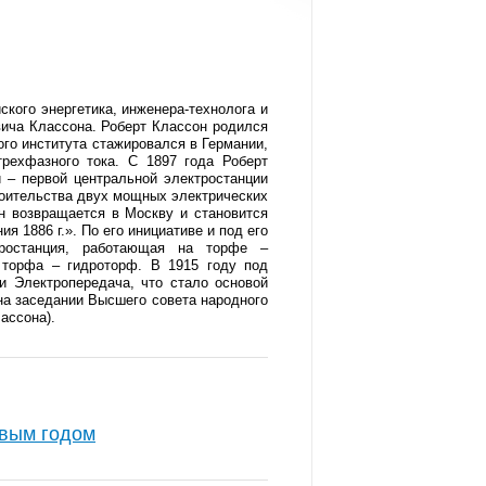
кого энергетика, инженера-технолога и
вича Классона. Роберт Классон родился
ого института стажировался в Германии,
рехфазного тока. С 1897 года Роберт
 – первой центральной электростанции
троительства двух мощных электрических
н возвращается в Москву и становится
 1886 г.». По его инициативе и под его
тростанция, работающая на торфе –
 торфа – гидроторф. В 1915 году под
и Электропередача, что стало основой
на заседании Высшего совета народного
ассона).
овым годом