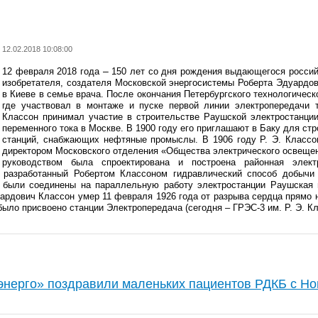
12.02.2018 10:08:00
–
12 февраля 2018 года
150 лет со дня рождения выдающегося российс
изобретателя, создателя Московской энергосистемы Роберта Эдуардо
в Киеве в семье врача. После окончания Петербургского технологическ
где участвовал в монтаже и пуске первой линии электропередачи т
Классон принимал участие в строительстве Раушской электростанции
переменного тока в Москве. В 1900 году его приглашают в Баку для с
станций, снабжающих нефтяные промыслы. В 1906 году Р. Э. Классо
директором Московского отделения «Общества электрического освещения
руководством была спроектирована и построена районная элек
 разработанный Робертом Классоном гидравлический способ добычи
 были соединены на параллельную работу электростанции Раушская 
ардович Классон умер 11 февраля 1926 года от разрыва сердца прямо 
было присвоено станции Электропередача (сегодня – ГРЭС-3 им. Р. Э. Кл
нерго» поздравили маленьких пациентов РДКБ с Н