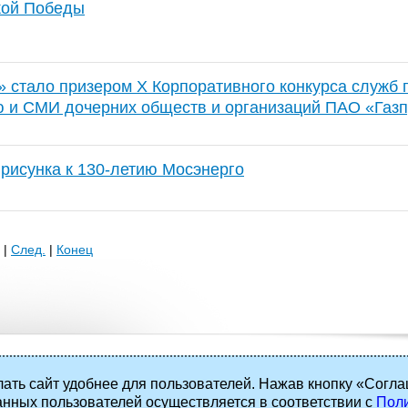
кой Победы
 стало призером X Корпоративного конкурса служб п
 и СМИ дочерних обществ и организаций ПАО «Газ
 рисунка к 130-летию Мосэнерго
|
След.
|
Конец
ать сайт удобнее для пользователей. Нажав кнопку «Согла
анных пользователей осуществляется в соответствии с
Поли