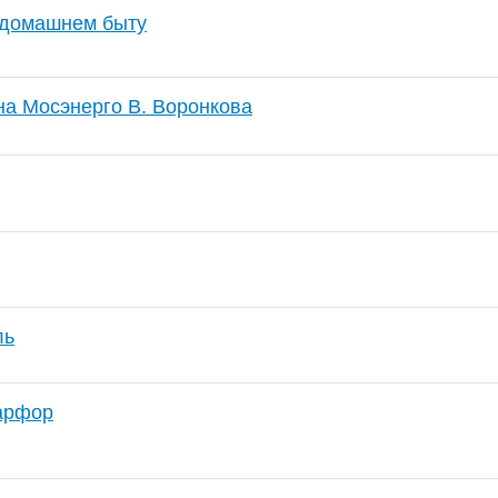
 домашнем быту
на Мосэнерго В. Воронкова
ль
арфор