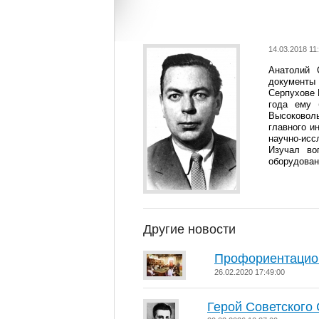
14.03.2018 11
Анатолий 
документы
Серпухове 
года ему 
Высоковоль
главного и
научно-исс
Изучал во
оборудова
Другие новости
Профориентацион
26.02.2020 17:49:00
Герой Советского