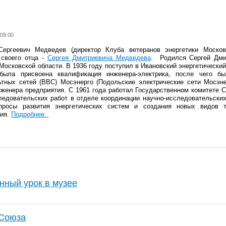
:09:00
Сергеевич Медведев (директор Клуба ветеранов энергетики Москов
 своего отца -
Сергея Дмитриевича Медведева
. Родился Сергей Дмит
Московской области. В 1936 году поступил в Ивановский энергетически
была присвоена квалификация инженера-электрика, после чего б
тных сетей (ВВС) Мосэнерго (Подольские электрические сети Мосэне
нженера предприятия. С 1961 года работал Государственном комитете
ледовательских работ в отделе координации научно-исследовательских 
просы развития энергетических систем и создания новых видов т
ния.
Подробнее.
ный урок в музее
 Союза