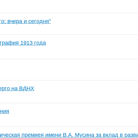
о: вчера и сегодня"
графия 1913 года
ерго на ВДНХ
ения
ческая премиея имени В.А. Мусина за вклад в разви