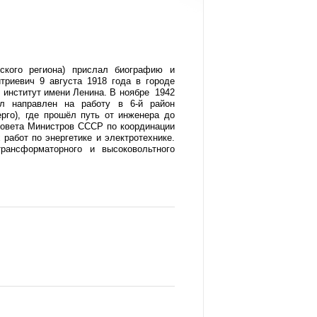
ского региона) прислал биографию и
риевич 9 августа 1918 года в городе
й институт имени Ленина. В ноябре 1942
ыл направлен на работу в 6-й район
рго), где прошёл путь от инженера до
 Совета Министров СССР по координации
работ по энергетике и электротехнике.
рансформаторного и высоковольтного