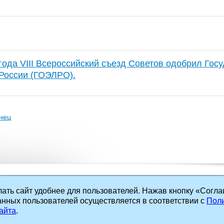
года VIII Всероссийский съезд Советов одобрил Гос
России (ГОЭЛРО).
нец
ать сайт удобнее для пользователей. Нажав кнопку «Согла
анных пользователей осуществляется в соответствии с
Поли
 права защищены.
айта
.