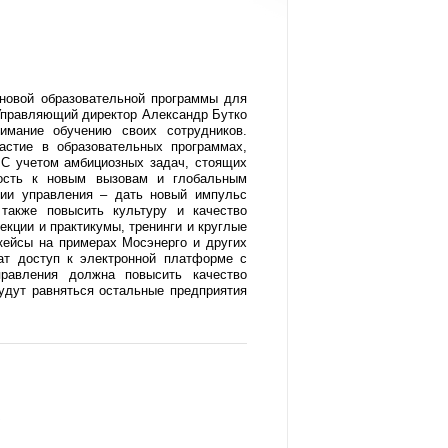
 новой образовательной программы для
 Управляющий директор Александр Бутко
имание обучению своих сотрудников.
астие в образовательных программах,
 С учетом амбициозных задач, стоящих
ность к новым вызовам и глобальным
мии управления – дать новый импульс
также повысить культуру и качество
кции и практикумы, тренинги и круглые
кейсы на примерах Мосэнерго и других
ат доступ к электронной платформе с
правления должна повысить качество
удут равняться остальные предприятия