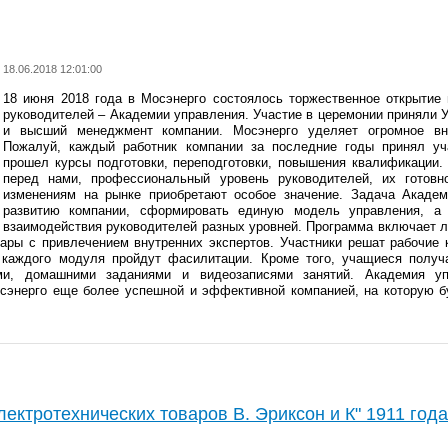
18.06.2018 12:01:00
18 июня 2018 года в Мосэнерго состоялось торжественное открытие
руководителей – Академии управления. Участие в церемонии приняли
и высший менеджмент компании. Мосэнерго уделяет огромное вн
Пожалуй, каждый работник компании за последние годы принял уч
прошел курсы подготовки, переподготовки, повышения квалификации.
перед нами, профессиональный уровень руководителей, их готов
изменениям на рынке приобретают особое значение. Задача Акаде
развитию компании, сформировать единую модель управления, а 
взаимодействия руководителей разных уровней. Программа включает ле
ары с привлечением внутренних экспертов. Участники решат рабочие 
у каждого модуля пройдут фасилитации. Кроме того, учащиеся получ
ми, домашними заданиями и видеозаписями занятий. Академия у
сэнерго еще более успешной и эффективной компанией, на которую б
лектротехнических товаров В. Эриксон и К" 1911 года