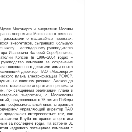
 Музее Мосэнерго и энергетики Москвы
ранов энергетики Московского региона.
, рассказали о масштабных проектах,
ихся энергетиков, сыгравших большую
ряникову – легендарному руководителю
тора Ивановича Валерий Серебряников,
натолий Копсов (в 1996–2004 годах –
 руководство компании за сохранение
даче накопленного десятилетиями опыта
правляющий директор ПАО «Мосэнерго»
ического плана электрификации РСФСР,
ружить на книжном развале. Александр
рого московские энергетики принимали
ом, по- священный реализации плана в
етеранов энергетики, с Московским
ятий, приуроченных к 75-летию Победы
ваш профессиональный опыт, стараемся
– подчеркнул управляющий директор ПАО
го продолжают интересоваться тем, как
ставители Клуба ветеранов энергетики
ным за последние годы. На встрече 31
ития кадрового потенциала компании с