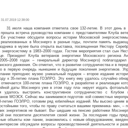
31.07.2019 12:38:00
31 июля наша компания отметила свое 132-летие. В этот день в
прошла встреча руководства компании с представителями Клуба вете
Ее участники обсудили вопросы истории Московской энергосистемы
реализованных в Мосэнерго в разные годы, почтили память выдающ
раздника в музее была открыта выставка, посвященная Нестору Сереб
 энергосистему в 1983–2000 годах. Гостем мероприятия стал сын Нес
е. Президент Клуба ветеранов энергетики Московского региона А
2005–2008 годах – генеральный директор Мосэнерго) поблагодарил
анского движения. Он отметил, что в развитии сотрудничества и в пере
 но в первую очередь нынешнее и будущие поколения энергетиков. У
пании преподнес музею уникальный подарок – второе издание истор
оду к 35-летию плана ГОЭЛРО. Эту книгу ему удалось случайно обна
 отмечается 100-летие плана ГОЭЛРО, в разработке и реализации кото
ейной даты Мосэнерго уже в этом году пла- нирует издать фотоальб
м удалось выстроить конструктивное сотрудничество с Клубом в
ранов МОЭСК. Сейчас мы занимаемся подготов- кой совместных меропри
00-летию ГОЭЛРО, готовим ряд юбилейных изданий. Мы высоко ценим 
достойными того, чтобы по праву считаться вашими преемника- ми», 
ших энергетиков не бывает. Вы- шедшие на пенсию работники Мосэнер
рой они посвятили десятилетия своей жизни. За последние годы пред
ные объекты ком- пании, знакомились с новым оборудованием, введен
нтересом обсуждали вопросы производственной деятельности и разв