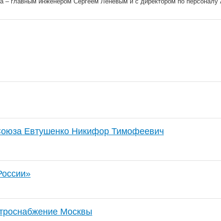
ра – главным инженером Сергеем Ленёвым и с директором по персонал
 Союза Евтушенко Никифор Тимофеевич
оссии»
ктроснабжение Москвы