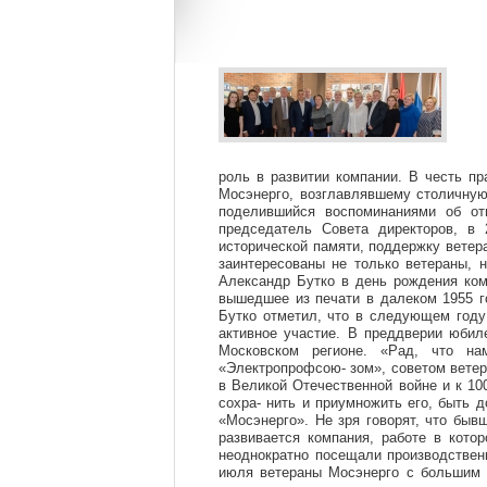
роль в развитии компании. В честь п
Мосэнерго, возглавлявшему столичную
поделившийся воспоминаниями об отц
председатель Совета директоров, в 
исторической памяти, поддержку ветер
заинтересованы не только ветераны,
Александр Бутко в день рождения ком
вышедшее из печати в далеком 1955 г
Бутко отметил, что в следующем году
активное участие. В преддверии юбил
Московском регионе. «Рад, что на
«Электропрофсою- зом», советом вете
в Великой Отечественной войне и к 1
сохра- нить и приумножить его, быть 
«Мосэнерго». Не зря говорят, что быв
развивается компания, работе в кото
неоднократно посещали производствен
июля ветераны Мосэнерго с большим и