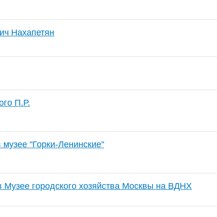
ич Нахапетян
го П.Р.
 музее "Горки-Ленинские"
в Музее городского хозяйства Москвы на ВДНХ