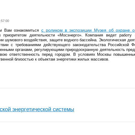
:57:00
с роликом в экспозиции Музея об охране 
ем Вам ознакомиться
 приоритетом деятельности «Мосэнерго». Компания ведет работу
ии шумового воздействия, защите водного бассейна. Экологическая де
ствии с требованиями действующего законодательства Российской Ф
венными органами, регулирующими природоохранную деятельность пред
свою ответственность перед городом. В условиях Москвы повышенные
венной близостью к объектам энергетики жилых массивов.
ской энергетической системы