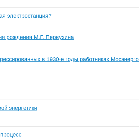
вая электростанция?
ня рождения М.Г. Первухина
рессированных в 1930-е годы работниках Мосэнерго
кой энергетики
 процесс