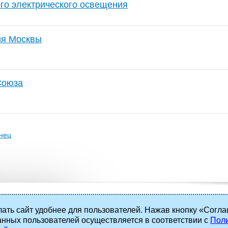
го электрического освещения
ия Москвы
Союза
нец
ать сайт удобнее для пользователей. Нажав кнопку «Согла
анных пользователей осуществляется в соответствии с
Поли
 права защищены.