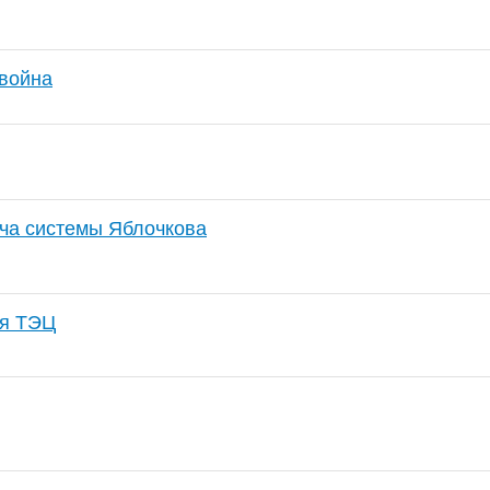
война
еча системы Яблочкова
ая ТЭЦ