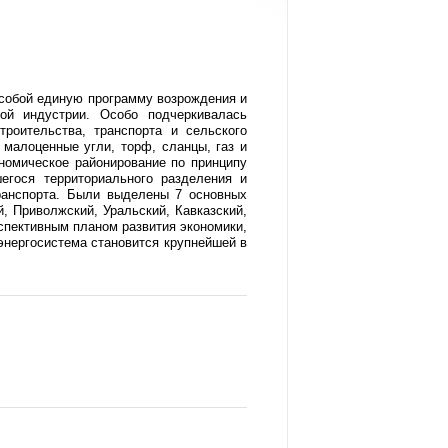
собой единую программу возрождения и
ой индустрии. Особо подчеркивалась
роительства, транспорта и сельского
малоценные угли, торф, сланцы, газ и
омическое районирование по принципу
шегося территориального разделения и
транспорта. Были выделены 7 основных
 Приволжский, Уральский, Кавказский,
пективным планом развития экономики,
нергосистема становится крупнейшей в