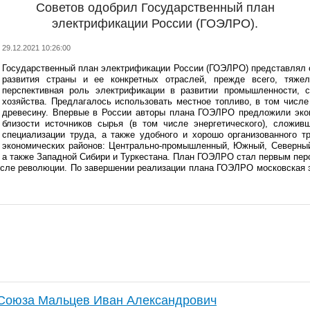
Советов одобрил Государственный план
электрификации России (ГОЭЛРО).
29.12.2021 10:26:00
Государственный план электрификации России (ГОЭЛРО)
представлял 
развития страны и ее конкретных отраслей, прежде всего, тяжел
перспективная роль электрификации в развитии промышленности, ст
хозяйства.
Предлагалось использовать местное топливо, в том числе 
древесину. Впервые в России авторы плана ГОЭЛРО предложили экон
близости источников сырья (в том числе энергетического), сложив
специализации труда, а также удобного и хорошо организованного 
экономических районов: Центрально-промышленный, Южный, Северный,
а также Западной Сибири и Туркестана.
План ГОЭЛРО стал первым перс
осле революции. По завершении реализации плана ГОЭЛРО московская э
 Союза Мальцев Иван Александрович