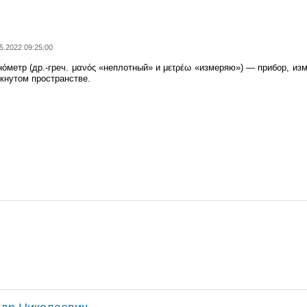
5.2022 09:25:00
о́метр (др.-греч. μανός «неплотный» и μετρέω «измеряю») — прибор, и
кнутом пространстве.