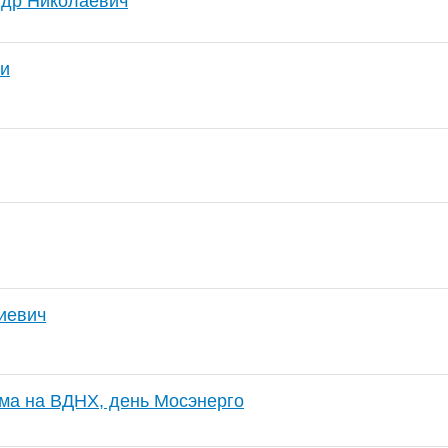
ндр Николаевич
зи
иевич
ма на ВДНХ, день Мосэнерго