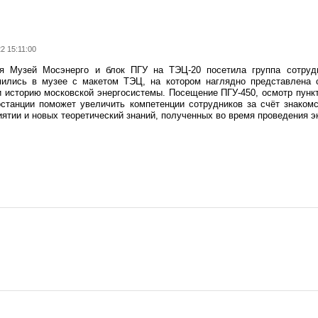
2 15:11:00
я Музей Мосэнерго и блок ПГУ на ТЭЦ-20 посетила группа сотрудн
мились в музее с макетом ТЭЦ, на котором наглядно представлена с
и историю московской энергосистемы. Посещение ПГУ-450, осмотр пункт
останции поможет увеличить компетенции сотрудников за счёт знако
ятии и новых теоретический знаний, полученных во время проведения э