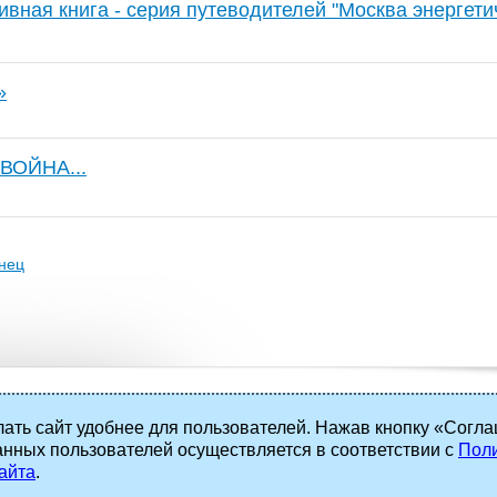
вная книга - серия путеводителей "Москва энергети
»
ВОЙНА...
нец
ать сайт удобнее для пользователей. Нажав кнопку «Согла
анных пользователей осуществляется в соответствии с
Поли
 права защищены.
айта
.