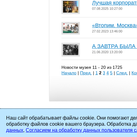
Лучшая корпорати
07.08.2025 10:27:00
«Втопим. Москва
27.02.2023 13:46:00
А ЗАВТРА БЫЛА 
21.06.2020 13:20:00
Новости музея 11 - 20 из 1725
Начало
|
Пред.
|
1
2
3
4
5
|
След.
|
Ко
Наш сайт обрабатывает файлы cookie. Они помогают дел
обработку файлов cookie вашего браузера. Обработка д
2002 - 2026 ©
ПАО «Мосэнерго»
. Все
данных
,
Согласием на обработку данных пользователя с