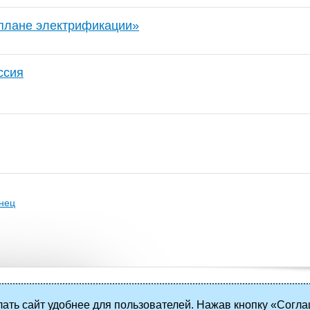
плане электрификации»
ссия
нец
ать сайт удобнее для пользователей. Нажав кнопку «Согла