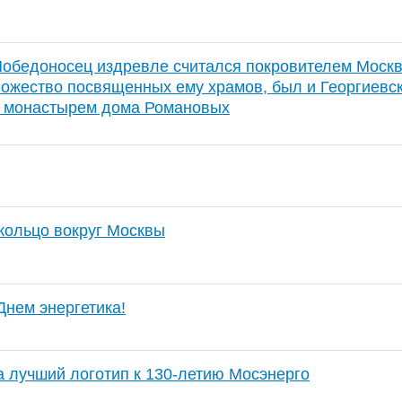
Победоносец издревле считался покровителем Москв
ожество посвященных ему храмов, был и Георгиевс
 монастырем дома Романовых
кольцо вокруг Москвы
Днем энергетика!
а лучший логотип к 130-летию Мосэнерго