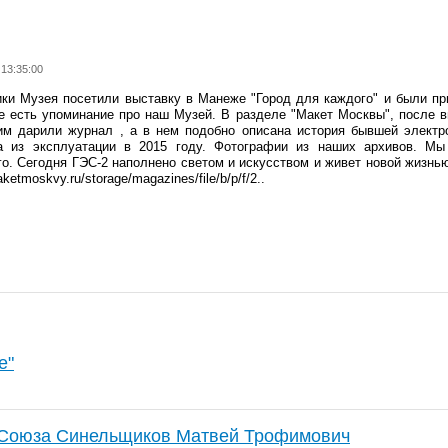
 13:35:00
ки Музея посетили выставку в Манеже "Город для каждого" и были пр
 есть упоминание про наш Музей. В разделе "Макет Москвы", после в
м дарили журнал , а в нем подобно описана история бывшей электро
а из эксплуатации в 2015 году. Фотографии из наших архивов. М
о. Сегодня ГЭС-2 наполнено светом и искусством и живет новой жизнь
aketmoskvy.ru/storage/magazines/file/b/p/f/2..
е"
 Союза Синельщиков Матвей Трофимович