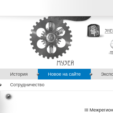
История
Новое на сайте
Эксп
Сотрудничество
III Межрегио