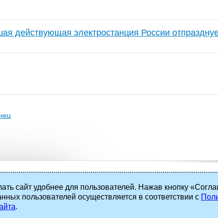
шая действующая электростанция России отпразднуе
нец
ать сайт удобнее для пользователей. Нажав кнопку «Согла
анных пользователей осуществляется в соответствии с
Поли
 права защищены.
айта
.