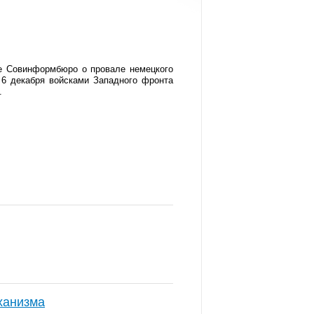
ие Совинформбюро о провале немецкого
о 6 декабря войсками Западного фронта
.
ханизма