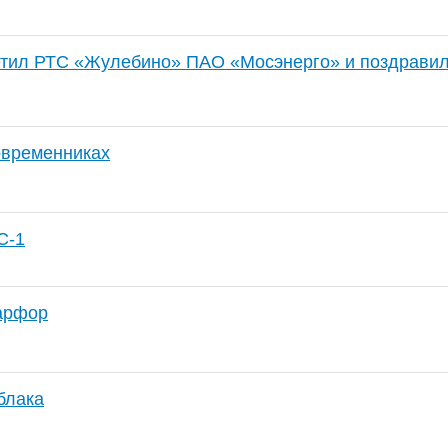
тил РТС «Жулебино» ПАО «Мосэнерго» и поздравил 
овременниках
С-1
арфор
блака