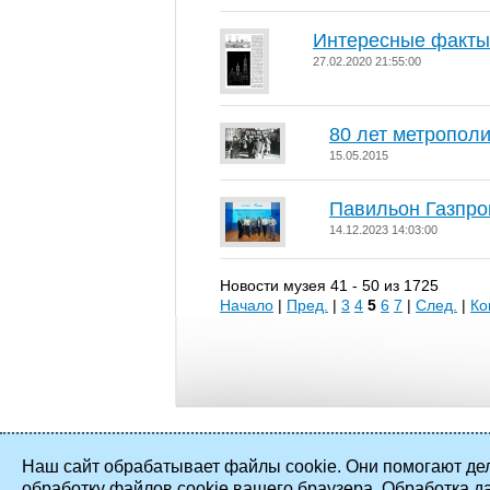
Интересные факты
27.02.2020 21:55:00
80 лет метропол
15.05.2015
Павильон Газпро
14.12.2023 14:03:00
Новости музея 41 - 50 из 1725
Начало
|
Пред.
|
3
4
5
6
7
|
След.
|
Ко
Наш сайт обрабатывает файлы cookie. Они помогают дел
обработку файлов cookie вашего браузера. Обработка д