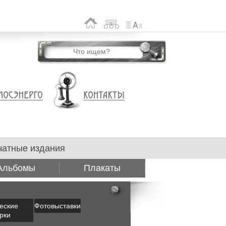
чатные издания
Альбомы
Плакаты
еские
Фотовыставки
рки