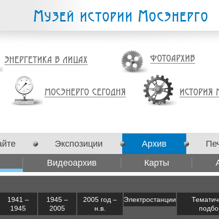
айте
Экспозиции
Архив
Пе
Видеоархив
Карты
1941 –
1945 –
2005 год –
Электростанции
Тематич
1945
2005
н.в.
подбо