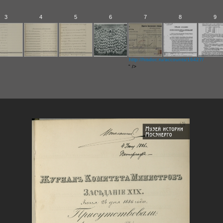
3
4
5
6
7
8
9
http://hisdoc.ru/accounts/16427/
" />