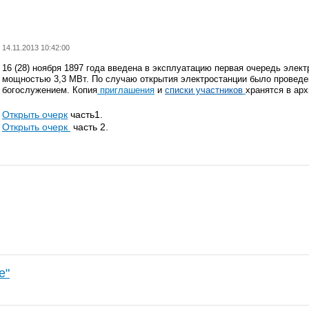
14.11.2013 10:42:00
16 (28) ноября 1897 года введена в эксплуатацию первая очередь элек
мощностью 3,3 МВт. По случаю открытия электростанции было проведе
богослужением. Копия
приглашения
и
списки участников
хранятся в ар
Открыть очерк
часть1.
Открыть очерк
часть 2.
е"