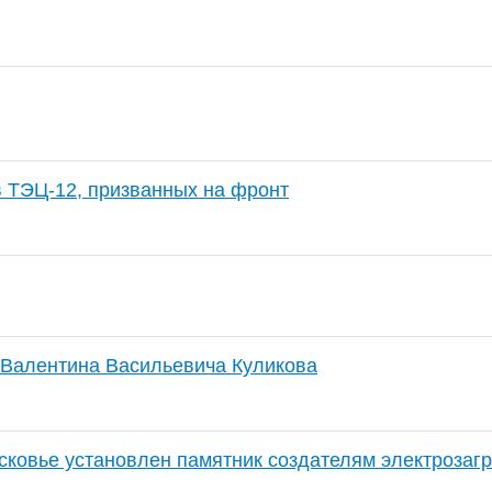
в ТЭЦ-12, призванных на фронт
 Валентина Васильевича Куликова
сковье установлен памятник создателям электрозаг