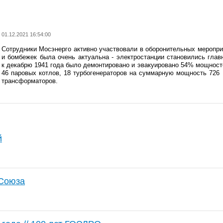
01.12.2021 16:54:00
Сотрудники Мосэнерго активно участвовали в оборонительных меропри
и бомбежек была очень актуальна - электростанции становились гла
к
декабрю 1941 года было демонтировано и эвакуировано 54% мощност
46 паровых котлов, 18 турбогенераторов на суммарную мощность 726 
трансформаторов.
й
 Союза