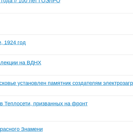
 года // 100 лет ГОЭЛРО
, 1924 год
 лекции на ВДНХ
сковье установлен памятник создателям электрозаг
в Теплосети, призванных на фронт
Красного Знамени