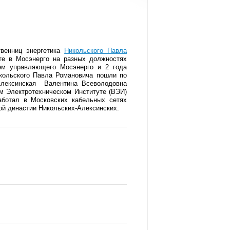
твенниц энергетика
Никольского Павла
те в Мосэнерго на разных должностях
лем управляющего Мосэнерго и 2 года
ольского Павла Романовича пошли по
лексинская Валентина Всеволодовна
м Электротехническом Институте (ВЭИ)
аботал в Московских кабельных сетях
ой династии Никольских-
Алексинских
.