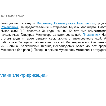
16.12.2025 14:00:00
Благодарим Татьяну и
Валентину Всеволодовну Алексинских
, родс
Романовича
, за предоставление материалов Музею Мосэнерго. Рабо
Никольский П.Р. посвятил 34 года, из них 12 лет был заместите
начальником Главурса Министерства электростанций.
Племянники
Ник
стопам дяди и также связали свою жизнь с электроэнергетикой.
А
работала в
Западном районе электросетей Мосэнерго и во Всесоюзно
им. Ленина.
Алексинский Леонид Всеволодович более 45 лет прор
Мосэнерго (9-й район). Теперь в архиве Музея есть материалы о трудов
плане электрификации»