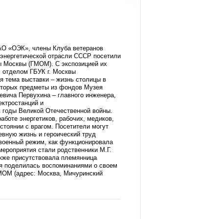
АО «ОЭК», члены Клуба ветеранов
 энергетической отрасли СССР посетили
ы Москвы (ГМОМ). С экспозицией их
 отделом ГБУК г. Москвы
я тема выставки – жизнь столицы в
которых предметы из фондов Музея
евича Первухина – главного инженера,
ектростанций и
 годы Великой Отечественной войны.
аботе энергетиков, рабочих, медиков,
стоянии с врагом. Посетители могут
евную жизнь и героический труд
 военный режим, как функционировала
мероприятия стали родственники М.Г.
акже присутствовала племянница
ая поделилась воспоминаниями о своем
ГМОМ (адрес: Москва, Мичуринский