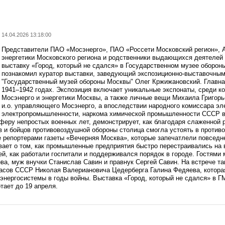
14.04.2026 13:18:00
Представители ПАО «Мосэнерго», ПАО «Россети Московский регион», 
энергетики Московского региона и родственники выдающихся деятелей
выставку «Город, который не сдался» в Государственном музее оборон
познакомил куратор выставки, заведующий экспозиционно-выставочным
"Государственный музей обороны Москвы" Олег Кржижановский. Главна
1941–1942 годах. Экспозиция включает уникальные экспонаты, среди 
Мосэнерго и энергетики Москвы, а также личные вещи Михаила Григорь
и.о. управляющего Мосэнерго, а впоследствии народного комиссара эл
электропромышленности, наркома химической промышленности СССР в
феру непростых военных лет, демонстрирует, как благодаря слаженной р
 и бойцов противовоздушной обороны столица смогла устоять в противо
 репортерами газеты «Вечерняя Москва», которые запечатлели повседн
вает о том, как промышленные предприятия быстро перестраивались на
й, как работали госпитали и поддерживался порядок в городе. Гостями 
ва, муж внучки Станислав Савин и правнук Сергей Савин. На встрече т
пасов СССР Николая Валериановича Цедерберга Галина Федяева, котор
 энергосистемы в годы войны. Выставка «Город, который не сдался» в 
тает до 19 апреля.