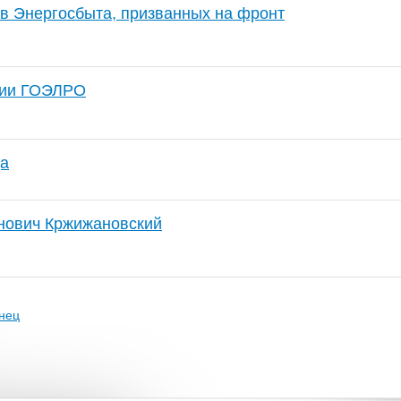
в Энергосбыта, призванных на фронт
сии ГОЭЛРО
да
нович Кржижановский
нец