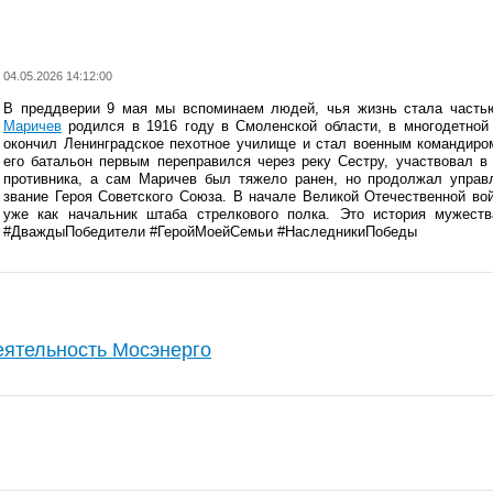
04.05.2026 14:12:00
В преддверии 9 мая мы вспоминаем людей, чья жизнь стала част
Маричев
родился в 1916 году в Смоленской области, в многодетной 
окончил Ленинградское пехотное училище и стал военным командиро
его батальон первым переправился через реку Сестру, участвовал в
противника, а сам Маричев был тяжело ранен, но продолжал управл
звание Героя Советского Союза. В начале Великой Отечественной во
уже как начальник штаба стрелкового полка. Это история мужест
#ДваждыПобедители #ГеройМоейСемьи #НаследникиПобеды
еятельность Мосэнерго