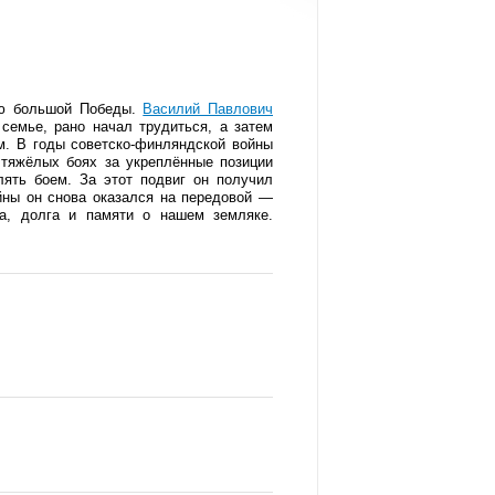
ью большой Победы.
Василий Павлович
семье, рано начал трудиться, а затем
м. В годы советско-финляндской войны
 тяжёлых боях за укреплённые позиции
ять боем. За этот подвиг он получил
йны он снова оказался на передовой —
ва, долга и памяти о нашем земляке.