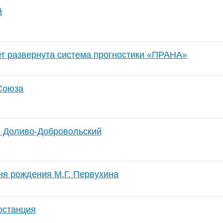
й
т развернута система прогностики «ПРАНА»
Союза
 Доливо-Добровольский
ня рождения М.Г. Первухина
останция