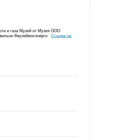
фти и газа Музей от Музея ООО
равильно #музеймосэнерго
Ссылка на