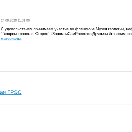
24.09.2020 11:31:00
С удовольствием принимаем участие во флешмобе Музея геологии, не
"Газпром трансгаз Югорск" #ЗапомниСамРасскажиДрузьям #говоримп
материалы.
кая ГРЭС