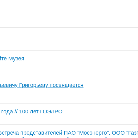
йте Музея
ьевичу Григорьеву посвящается
 года // 100 лет ГОЭЛРО
стреча представителей ПАО "Мосэнерго", ООО "Газп