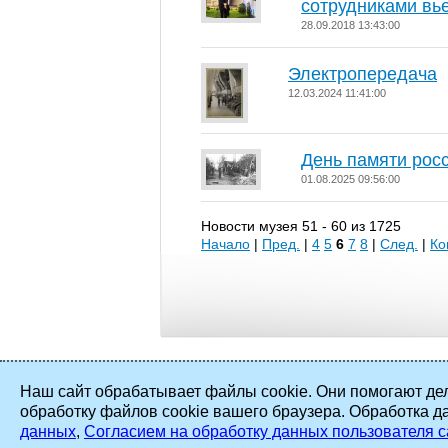
сотрудниками вь
28.09.2018 13:43:00
Электропередача
12.03.2024 11:41:00
День памяти рос
01.08.2025 09:56:00
Новости музея 51 - 60 из 1725
Начало
|
Пред.
|
4
5
6
7
8
|
След.
|
Ко
Наш сайт обрабатывает файлы cookie. Они помогают дел
обработку файлов cookie вашего браузера. Обработка д
2002 - 2026 ©
ПАО «Мосэнерго»
. Все
данных
,
Согласием на обработку данных пользователя с