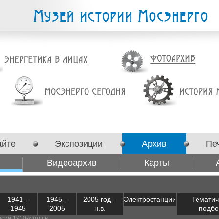
айте
Экспозиции
Архив
Пе
Видеоархив
Карты
1941 –
1945 –
2005 год –
Электростанции
Тематич
1945
2005
н.в.
подбо
сии 1930-х годов