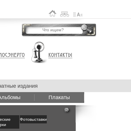
чатные издания
Альбомы
Плакаты
еские
Фотовыставки
рки