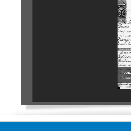
Прош
Пасс