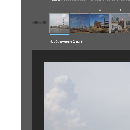
1
2
3
4
Изображение 1 из 9