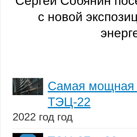
Сергей Собянин пос
с новой экспози
энерг
Самая мощная 
ТЭЦ-22
2022 год год