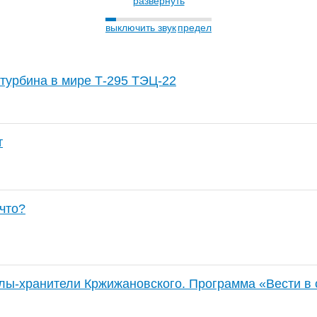
развернуть
выключить звук
предел
турбина в мире Т-295 ТЭЦ-22
т
 что?
ы-хранители Кржижановского. Программа «Вести в 