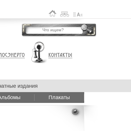
чатные издания
Альбомы
Плакаты