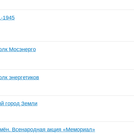
1-1945
олк Мосэнерго
лк энергетиков
ий город Земли
мён. Всенародная акция «Мемориал»