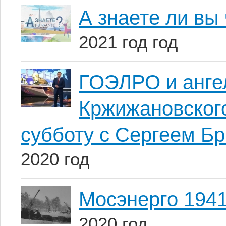
А знаете ли вы
2021 год год
ГОЭЛРО и анге
Кржижановског
субботу с Сергеем Б
2020 год
Мосэнерго 194
2020 год